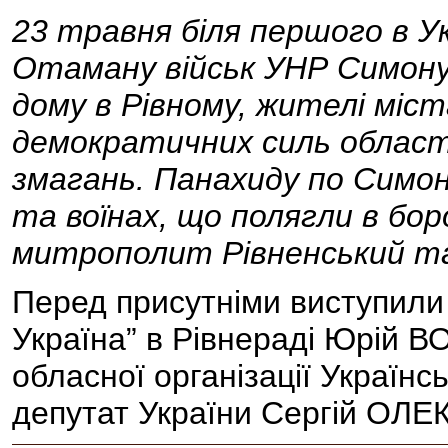
23 травня біля першого в У
Отаману військ УНР Симону
дому в Рівному, жителі міс
демократичних силь област
змагань. Панахиду по Симо
та воїнах, що полягли в бор
митрополит Рівненський т
Перед присутніми виступили
Україна” в Рівнераді Юрій В
обласної організації Українс
депутат України Сергій ОЛЕК