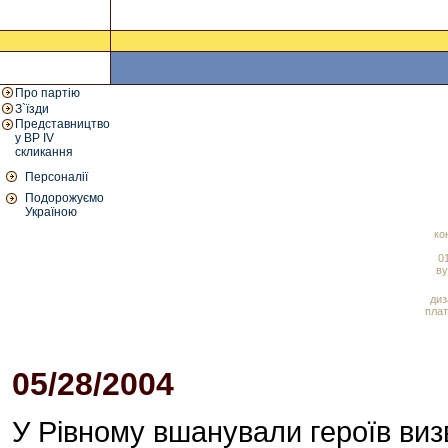
Про партію
З`їзди
Представництво
у ВР IV
скликання
Персоналії
Подорожуємо
Україною
ко
01
ву
диз
плат
05/28/2004
04:05 PM
У Рівному вшанували героїв виз