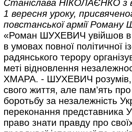
Станіслава НІКОЛАЄНКО з 
1 вересня уроку, присвячено
повстанської армії Роман
«Роман ШУХЕВИЧ увійшов в у
в умовах повної політичної і
радянського терору організу
меті відновлення незалежност
ХМАРА. - ШУХЕВИЧ розумів, 
свого життя, але пам’ять пр
боротьбу за незалежність Ук
переконання представника У
право знати правду про свої