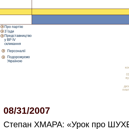
Про партію
З`їзди
Представництво
у ВР IV
скликання
Персоналії
Подорожуємо
Україною
ко
01
ву
диз
плат
08/31/2007
04:54 PM
Степан ХМАРА: «Урок про ШУХЕ