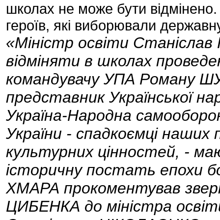
школах не може бути відмінено.
героїв, які виборювали державн
«Міністр освіти Станіслав
відміняти в школах проведе
командувачу УПА Роману ШУ
представник Української нар
Україна-Народна самооборо
України - спадкоємці наших
культурних цінностей, - м
історичну постать епохи б
ХМАРА прокоментував звер
ЦИБЕНКА до міністра освіти