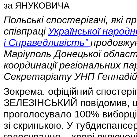
за ЯНУКОВИЧА
Польські спостерігачі, які п
співпраці
Української народно
і Справедливість”
продовжу
Маріуполь Донецької області
координації регіональних па
Секретаріату УНП Геннаді
Зокрема, офіційний спостері
ЗЕЛЕЗІНСЬКИЙ повідомив, що
проголосувало 100% виборців
зі скринькою. У тубдиспансер
голосування – хворі включені 