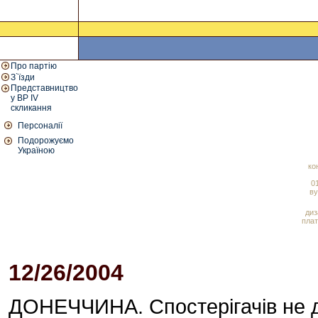
Про партію
З`їзди
Представництво
у ВР IV
скликання
Персоналії
Подорожуємо
Україною
ко
01
ву
диз
плат
12/26/2004
02:33 PM
ДОНЕЧЧИНА. Спостерігачів не до