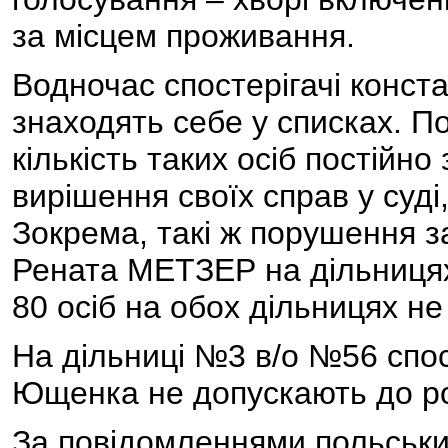
за місцем проживання.
Водночас спостерігачі конст
знаходять себе у списках. По
кількість таких осіб постійн
вирішення своїх справ у суді
Зокрема, такі ж порушення з
Рената МЕТЗЕР на дільницях
80 осіб на обох дільницях не
На дільниці №3 в/о №56 спос
Ющенка не допускають до р
За повідомленнями польських