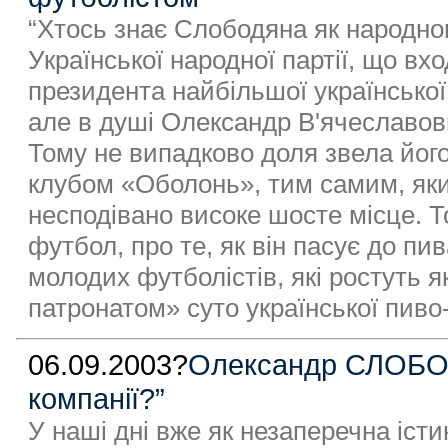
“Хтось знає Слободяна як народног
Української народної партії, що в
президента найбільшої українсько
але в душі Олександр В'ячеславов
Тому не випадково доля звела йо
клубом «Оболонь», тим самим, який
несподівано високе шосте місце. 
футбол, про те, як він пасує до пи
молодих футболістів, які ростуть як
патронатом» суто української пиво-
06.09.2003?
Олександр СЛОБОДЯ
компанії?”
У наші дні вже як незаперечна іс