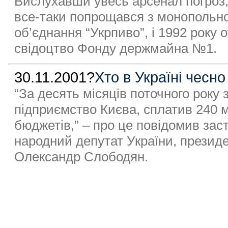
Вислухавши увесь арсенал погроз,
все-таки попрощався з монопольн
об’єднання “Укрпиво”, і 1992 року 
свідоцтво Фонду держмайна №1.
30.11.2001?
Хто в Україні чесн
“За десять місяців поточного року
підприємство Києва, сплатив 240 мі
бюджетів,” – про це повідомив зас
народний депутат України, презид
Олександр Слободян.