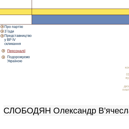
Про партію
З`їзди
Представництво
у ВР IV
скликання
Персоналії
Подорожуємо
Україною
ко
01
ву
диз
плат
СЛОБОДЯН Олександр В’ячеславо