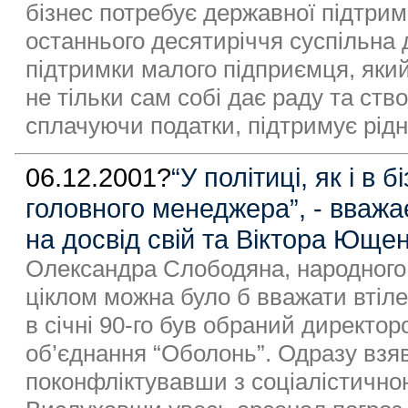
бізнес потребує державної підтрим
останнього десятиріччя суспільна 
підтримки малого підприємця, яки
не тільки сам собі дає раду та ств
сплачуючи податки, підтримує рідн
06.12.2001?
“У політиці, як і в 
головного менеджера”, - вваж
на досвід свій та Віктора Юще
Олександра Слободяна, народного 
ціклом можна було б вважати втіле
в січні 90-го був обраний директо
об’єднання “Оболонь”. Одразу взяв 
поконфліктувавши з соціалістично