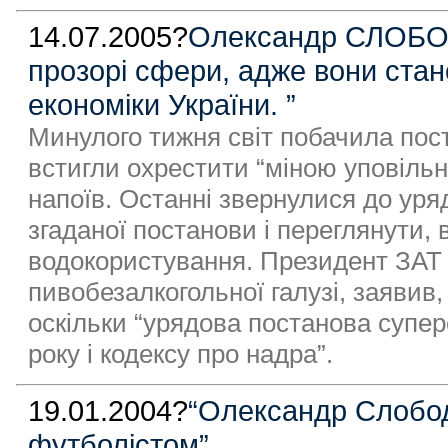
14.07.2005?
Олександр СЛОБОДЯ
прозорі сфери, адже вони стан
економіки України. ”
Минулого тижня світ побачила пост
встигли охрестити “міною уповільн
напоїв. Останні звернулися до ур
згаданої постанови і переглянути, 
водокористування. Президент ЗАТ 
пивобезалкогольної галузі, заявив,
оскільки “урядова постанова супе
року і кодексу про надра”.
19.01.2004?
“Олександр Слобод
футболiстом”