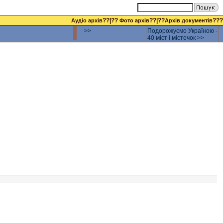
??|??
??|??
???
Аудіо архів
Фото архів
Архів документів
>>
Подорожуємо Україною -
40 міст і містечок >>