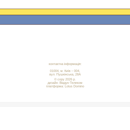
контактна інформація:
01004, м. Київ – 004,
вул. Пушкінська, 28А
© copy 2026 р.
дизайн:
Віадук-Телеком
платформа: Lotus Domino