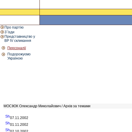
Про партію
З`їзди
Представництво у
ВР IV скликання
Персоналії
Подорожуємо
Україною
МОСІЮК Олександр Миколайович / Архів за темами
07.11.2002
01.11.2002
02.10.2002