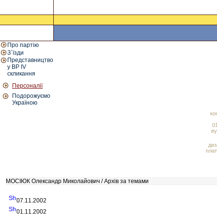
Про партію
З`їзди
Представництво
у ВР IV
скликання
Персоналії
Подорожуємо
Україною
ко
01
ву
диз
плат
МОСІЮК Олександр Миколайович / Архів за темами
07.11.2002
01.11.2002