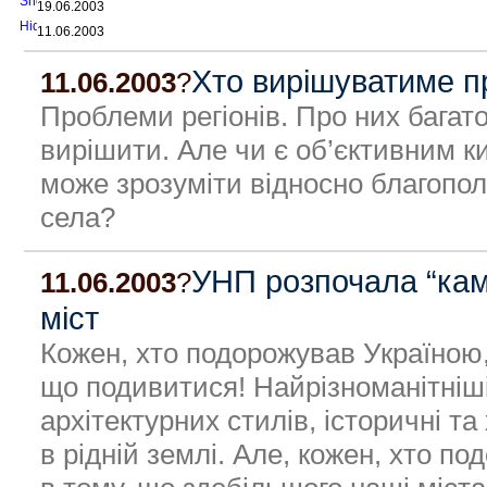
19.06.2003
11.06.2003
Хто вирішуватиме п
11.06.2003
?
Проблеми регіонів. Про них багат
вирішити. Але чи є об’єктивним к
може зрозуміти відносно благопол
села?
УНП розпочала “кам
11.06.2003
?
міст
Кожен, хто подорожував Україною,
що подивитися! Найрізноманітніш
архітектурних стилів, історичні та 
в рідній землі. Але, кожен, хто 