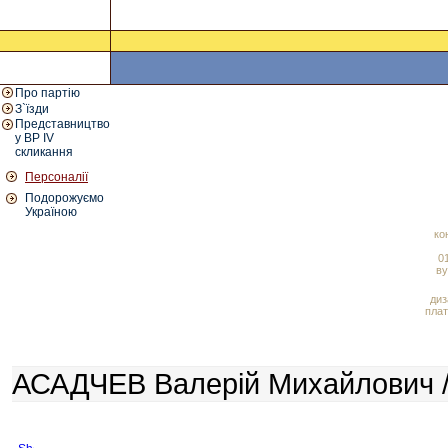
Про партію
З`їзди
Представництво
у ВР IV
скликання
Персоналії
Подорожуємо
Україною
ко
01
ву
диз
плат
АСАДЧЕВ Валерій Михайлович /