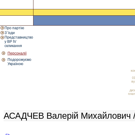
Про партію
З`їзди
Представництво
у ВР IV
скликання
Персоналії
Подорожуємо
Україною
ко
01
ву
диз
плат
АСАДЧЕВ Валерій Михайлович /