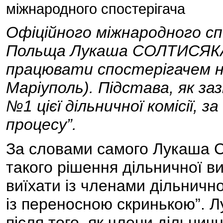
міжнародного спостерігача
Офіційного міжнародного сп
Польща Лукаша СОЛТИСЯКА 
працювати спостерігачем на
Маріуполь). Підстава, як з
№1 цієї дільничної комісії, 
процесу”.
За словами самого Лукаша 
такого рішення дільничної ви
виїхати із членами дільнично
із переносною скринькою”.
після того, як члени дільнич