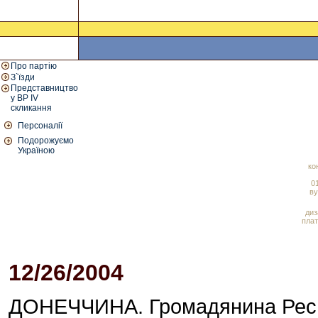
Про партію
З`їзди
Представництво
у ВР IV
скликання
Персоналії
Подорожуємо
Україною
ко
01
ву
диз
плат
12/26/2004
05:49 PM
ДОНЕЧЧИНА. Громадянина Респ