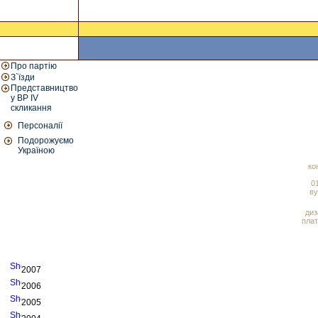
Про партію
З`їзди
Представництво
у ВР IV
скликання
Персоналії
Подорожуємо
Україною
ко
01
ву
диз
плат
2007
2006
2005