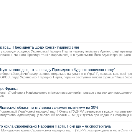
ністрації Президента щодо Конституційних змін
у команду розцінює Українська Народна Партія чергову ініціативу Адміністрації прези
важень чинного Президента ні в парламенті, ні в суспільстві, його Адміністрація цьог
ізують свою ідею, то за посаду Президента буде встановлено таксу”
ю боротьбою діючої влади за своє подальше панування в Україні”, називає т.зв. нові про
ОЗ, лідер Української Народної Партії, перший заступник голови фракції “Наша Ук
про Франка
освіта” спільно з Національною спілкою письменників проведе з нагоди дня народженн
ром.
вівської області та м. Львова занижені як мінімум на 30%
ї організації Української народної партії Олекса ГУДИМА звернувся з відкритим депут
одаткової адміністрації у Львівській області С. МЕДВЕДЧУКА про надання інформації щод
 крила Європейської Народної Партії. Поки що – як спостерігача
Молодіжного крила Європейської народної партії (YEPP), яка проходила в місті Спліт (