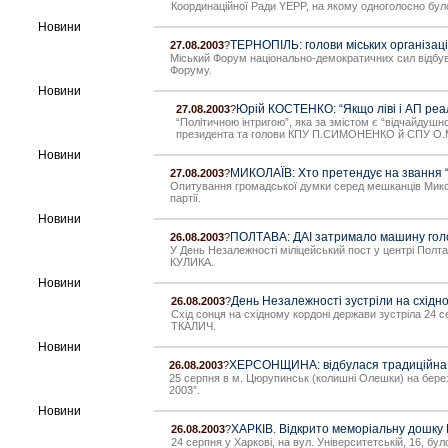
Координаційної Ради YEPP, на якому одноголосно було 
Новини
ТЕРНОПІЛЬ: голови міських організаці
27.08.2003
?
Міський Форум національно-демократичних сил відбувс
Форуму.
Новини
Юрій КОСТЕНКО: “Якщо ліві і АП реа
27.08.2003
?
“Політичною інтригою”, яка за змістом є “відчайдушн
президента та голови КПУ П.СИМОНЕНКО й СПУ О.МО
Новини
МИКОЛАЇВ: Хто претендує на звання 
27.08.2003
?
Опитування громадської думки серед мешканців Микола
партії.
Новини
ПОЛТАВА: ДАІ затримало машину голо
26.08.2003
?
У День Незалежності міліцейський пост у центрі Полта
КУЛИКА.
Новини
День Незалежності зустріли на східн
26.08.2003
?
Схід сонця на східному кордоні держави зустріла 24 се
ТКАЛИЧ.
Новини
ХЕРСОНЩИНА: відбулася традиційна а
26.08.2003
?
25 серпня в м. Цюрупинськ (колишні Олешки) на березі
2003”.
Новини
ХАРКІВ. Відкрито меморіальну дошк
26.08.2003
?
24 серпня у Харкові, на вул. Університетській, 16, б