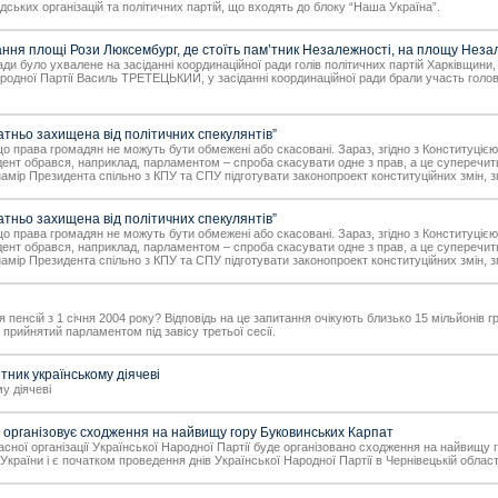
ських організацій та політичних партій, що входять до блоку “Наша Україна”.
ня площі Рози Люксембург, де стоїть пам’тник Незалежності, на площу Неза
и було ухвалене на засіданні координаційної ради голів політичних партій Харківщини,
ародної Партії Василь ТРЕТЕЦЬКИЙ, у засіданні координаційної ради брали участь голови 
тньо захищена від політичних спекулянтів”
а, що права громадян не можуть бути обмежені або скасовані. Зараз, згідно з Конститу
нт обрався, наприклад, парламентом – спроба скасувати одне з прав, а це суперечить ч
ір Президента спільно з КПУ та СПУ підготувати законопроект конституційних змін, 
тньо захищена від політичних спекулянтів”
а, що права громадян не можуть бути обмежені або скасовані. Зараз, згідно з Конститу
нт обрався, наприклад, парламентом – спроба скасувати одне з прав, а це суперечить ч
ір Президента спільно з КПУ та СПУ підготувати законопроект конституційних змін, 
 пенсій з 1 січня 2004 року? Відповідь на це запитання очікують близько 15 мільйонів 
прийнятий парламентом під завісу третьої сесії.
ник українському діячеві
у діячеві
 організовує сходження на найвищу гору Буковинських Карпат
бласної організації Української Народної Партії буде організовано сходження на найви
країни і є початком проведення днів Української Народної Партії в Чернівецькій област