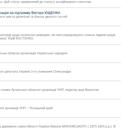
ча. Цей статус прирівняний до статусу асоційованого членства.
ларацію на підтримку Віктора ЮЩЕНКА
ся триста делегатів та більше двохсот гостей
опозиції щодо політичної реформи, які нині опрацьовують спільно Адміністрація
раїна” Юрій КОСТЕНКО.
ька обласна організація Української народної
ного депутата України 3-го скликання Олександра
олова Луганської обласної організації УНП, ініціатор акції Валентин
ої органіації УНП – “Козацький край
ога державної самостійності України Миколи МІХНОВСЬКОГО ( 1873-1924 р.р.). В