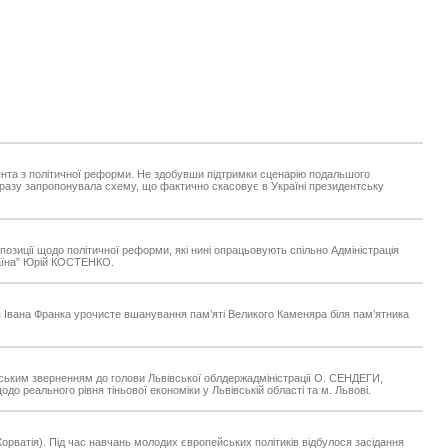
дента з політичної реформи. Не здобувши підтримки сценарію подальшого
о разу запропонувала схему, що фактично скасовує в Україні президентську
позиції щодо політичної реформи, які нині опрацьовують спільно Адміністрація
раїна” Юрій КОСТЕНКО.
я Івана Франка урочисте вшанування пам’яті Великого Каменяра біля пам’ятника
атським зверненням до голови Львівської облдержадміністрації О. СЕНДЕГИ,
о реального рівня тіньової економіки у Львівській області та м. Львові.
Хорватія). Під час навчань молодих європейських політиків відбулося засідання