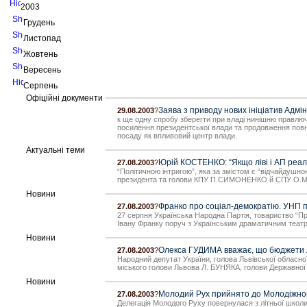
2003
Грудень
Листопад
Жовтень
Вересень
Серпень
Офіційні документи
Заява з приводу нових ініціатив Адмі
29.08.2003
?
к ще одну спробу зберегти при владі нинішню правлюч
посилення президентської влади та продовження повно
посаду як впливовий центр влади.
Актуальні теми
Юрій КОСТЕНКО: “Якщо ліві і АП реал
27.08.2003
?
“Політичною інтригою”, яка за змістом є “відчайдушно
президента та голови КПУ П.СИМОНЕНКО й СПУ О.МОР
Новини
Франко про соціал-демократію. УНП 
27.08.2003
?
27 серпня Українська Народна Партія, товариство “Пр
Івану Франку поруч з Українським драматичним теат
Новини
Олекса ГУДИМА вважає, що бюджети Ль
27.08.2003
?
Народний депутат України, голова Львівської обласно
міського голови Львова Л. БУНЯКА, голови Державної п
Новини
Молодий Рух прийнято до Молодіжного
27.08.2003
?
Делегація Молодого Руху повернулася з літньої школи 