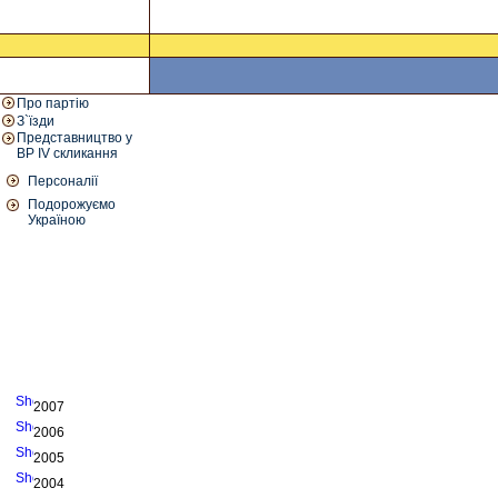
Про партію
З`їзди
Представництво у
ВР IV скликання
Персоналії
Подорожуємо
Україною
2007
2006
2005
2004