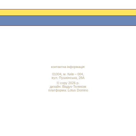
контактна інформація:
01004, м. Київ – 004,
вул. Пушкінська, 28А
© copy 2026 р.
дизайн:
Віадук-Телеком
платформа: Lotus Domino