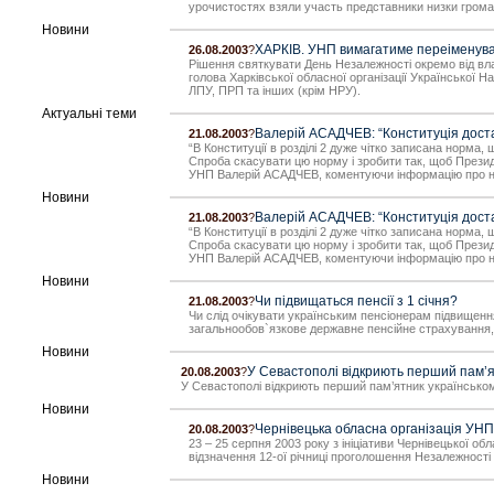
урочистостях взяли участь представники низки громад
Новини
ХАРКІВ. УНП вимагатиме переіменуван
26.08.2003
?
Рішення святкувати День Незалежності окремо від влад
голова Харківської обласної організації Української Н
ЛПУ, ПРП та інших (крім НРУ).
Актуальні теми
Валерій АСАДЧЕВ: “Конституція доста
21.08.2003
?
“В Конституції в розділі 2 дуже чітко записана норм
Спроба скасувати цю норму і зробити так, щоб Президе
УНП Валерій АСАДЧЕВ, коментуючи інформацію про нам
Новини
Валерій АСАДЧЕВ: “Конституція доста
21.08.2003
?
“В Конституції в розділі 2 дуже чітко записана норм
Спроба скасувати цю норму і зробити так, щоб Президе
УНП Валерій АСАДЧЕВ, коментуючи інформацію про нам
Новини
Чи підвищаться пенсії з 1 січня?
21.08.2003
?
Чи слід очікувати українським пенсіонерам підвищення
загальнообов`язкове державне пенсійне страхування, 
Новини
У Севастополі відкриють перший пам’ят
20.08.2003
?
У Севастополі відкриють перший пам’ятник українськом
Новини
Чернівецька обласна організація УНП
20.08.2003
?
23 – 25 серпня 2003 року з ініціативи Чернівецької о
відзначення 12-ої річниці проголошення Незалежності У
Новини