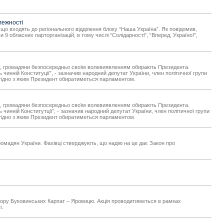
лежності
 що входять до регіонального відділення блоку “Наша Україна”. Як повідомив,
9 обласних парторганізацій, в тому числі “Солідарності”, “Вперед, Україно!”,
цією, громадяни безпосередньо своїм волевиявленням обирають Президента.
инній Конституції”, - зазначив народний депутат України, член політичної групи
згідно з яким Президент обиратиметься парламентом.
цією, громадяни безпосередньо своїм волевиявленням обирають Президента.
инній Конститутції”, - зазначив народний депутат України, член політичної групи
згідно з яким Президент обиратиметься парламентом.
громадян України. Фахівці стверджують, що надію на це дає Закон про
щу гору Буковинських Карпат – Яровицю. Акція проводитиметься в рамках
і.