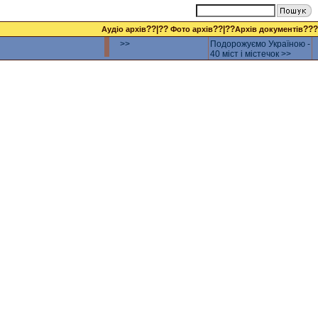
??|??
??|??
???
Аудіо архів
Фото архів
Архів документів
>>
Подорожуємо Україною -
40 міст і містечок >>