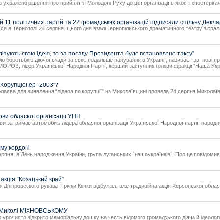
ухвалено рішення про прийняття Молодого Руху до цієї організації в якості спостеріга
й 11 політичних партій та 22 громадських організацій підписали спільну Дек
я в Тернополі 24 серпня. Цього дня взалі Тернопільського драматичного театру зібрали
лізують свою ідею, то за посаду Президента буде встановлено таксу”
ою боротьбою діючої влади за своє подальше панування в Україні”, називає т.зв. нові пр
РОЗ, лідер Української Народної Партії, перший заступник голови фракції “Наша Ук
“Корупціонер–2003”?
єва для виявлення “лідера по корупції” на Миколаївщині провела 24 серпня Миколаївс
ви обласної організації УНП
ви затримав автомобіль лідера обласної організації Української Народної партії, народ
ому кордоні
рпня, в День народження України, група луганських `нашоукраїнців`. Про це повідомив г
кція “Козацький край”
 Дніпровського рукава – річки Конки відбулась вже традиційна акція Херсонської обласн
у Миколі МІХНОВСЬКОМУ
уло урочисто відкрито меморіальну дошку на честь відомого громадського діяча й ідеол