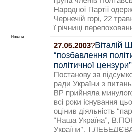
група членів Полтавськ
Народної Партії одерж
Чернечій горі, 22 трав
ї річниці перепохован
Новини
Віталій 
27.05.2003
?
“позбавлення політ
політичної цензури”
Постанову за підсумко
ради України з питань
ВР прийняла минулого 
всі роки існування ць
оцінив діяльність “п
“Наша Україна”, В.П
України”, Т.ЛЕБЕДЄВА –