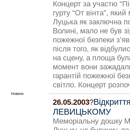
Концерт за участю “Пік
гурту “От вінта”, яки
Луцька як заключна по
Волині, мало не був 
пожежної безпеки з’яв
після того, як відбули
на сцену, а площа бу
момент вони зажадали 
гарантій пожежної без
світло. Концерт розпо
Новини
Відкритт
26.05.2003
?
ЛЕВИЦЬКОМУ
Меморіальну дошку 