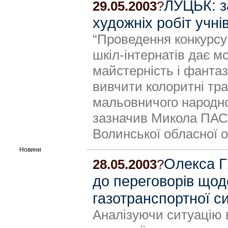
ЛУЦЬК: з
29.05.2003
?
художніх робіт учні
“Проведення конкурсу 
шкіл-інтернатів дає м
майстерність і фантаз
вивчити колоритні трад
мальовничого народно
зазначив Микола ПАС
Волинської обласної о
Новини
Олекса Г
28.05.2003
?
до переговорів щод
газотранспортної с
Аналізуючи ситуацію в