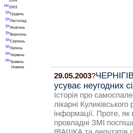
2004
2003
Грудень
Листопад
Жовтень
Вересень
Серпень
Липень
Червень
Травень
Новини
ЧЕРНIГIВ
29.05.2003
?
усуває неугодних сі
Iсторiя про самоспале
лiкарнi Куликiвського
iнформацiї. Проте, як
провладнi ЗМI поспiши
IВАШКА та депутатiв с