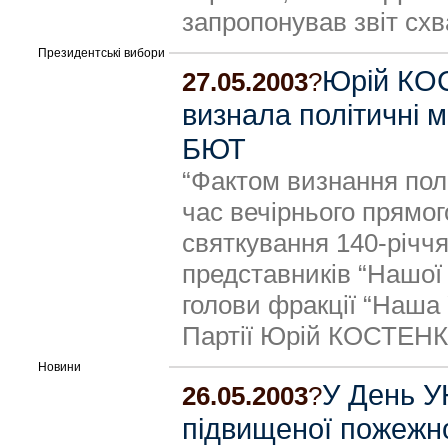
запропонував звіт схв
Президентські вибори
Юрій КО
27.05.2003
?
визнала політичні 
БЮТ
“Фактом визнання пол
час вечірнього прямо
святкування 140-річч
представників “Нашої
голови фракції “Наша 
Партії Юрій КОСТЕНК
Новини
У День У
26.05.2003
?
підвищеної пожежн