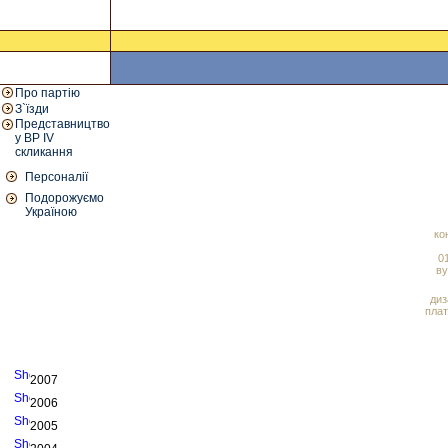
Про партію
З`їзди
Представництво
у ВР IV
скликання
Персоналії
Подорожуємо
Україною
ко
01
ву
диз
плат
2007
2006
2005