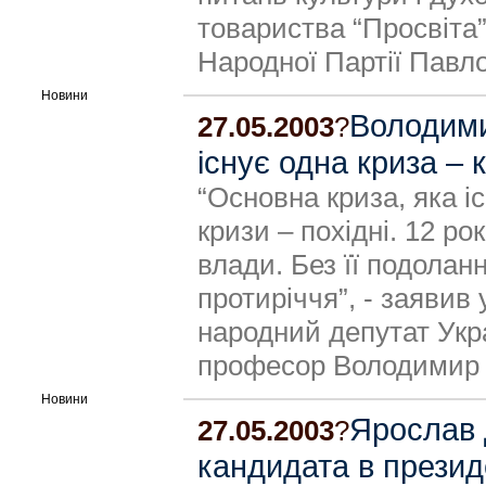
товариства “Просвіта”
Народної Партії Пав
Новини
Володими
27.05.2003
?
існує одна криза – 
“Основна криза, яка іс
кризи – похідні. 12 ро
влади. Без її подолан
протиріччя”, - заявив
народний депутат Укра
професор Володимир
Новини
Ярослав
27.05.2003
?
кандидата в презид