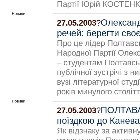
Партії Юрій КОСТЕНК
Новини
Олександ
27.05.2003
?
речей: берегти своє
Про це лідер Полтавсь
Народної Партії Олек
– студентам Полтавськ
публічної зустрічі з 
вузі літературної студі
років минулого столітт
Новини
ПОЛТАВА:
27.05.2003
?
поїздкою до Канева
Як відзнаку за активну