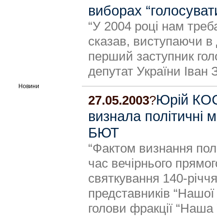
виборах “голосуват
“У 2004 році нам треб
сказав, виступаючи в
перший заступник голо
депутат України Іван
Новини
Юрій КО
27.05.2003
?
визнала політичні 
БЮТ
“Фактом визнання пол
час вечірнього прямо
святкування 140-річч
представників “Нашої
голови фракції “Наша 