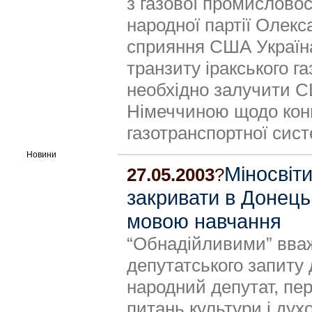
з газової промисловост
народної партії Олек
сприяння США Україна
транзиту іракського г
необхідно залучити С
Німеччиною щодо конц
газотранспортної сист
Новини
Міносвіт
27.05.2003
?
закривати в Донець
мовою навчання
“Обнадійливими” вваж
депутатського запиту 
народний депутат, пер
питань культури і дух