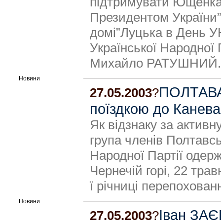
підтримувати Ющенка, 
Президентом України”
домі”Луцька в День У
Української Народної 
Михайло РАТУШНИЙ.
Новини
ПОЛТАВА:
27.05.2003
?
поїздкою до Канева
Як відзнаку за активну
група членів Полтавськ
Народної Партії одерж
Чернечій горі, 22 трав
ї річниці перепохован
Новини
Іван ЗАЄ
27.05.2003
?