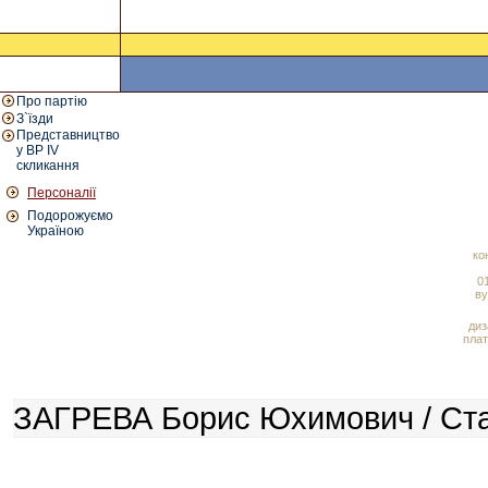
Про партію
З`їзди
Представництво
у ВР IV
скликання
Персоналії
Подорожуємо
Україною
ко
01
ву
диз
плат
ЗАГРЕВА Борис Юхимович / Стат