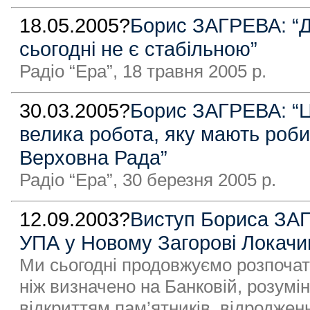
18.05.2005?
Борис ЗАГРЕВА: “До
сьогодні не є стабільною”
Радіо “Ера”, 18 травня 2005 р.
30.03.2005?
Борис ЗАГРЕВА: “Ц
велика робота, яку мають робит
Верховна Рада”
Радіо “Ера”, 30 березня 2005 р.
12.09.2003?
Виступ Бориса ЗАГ
УПА у Новому Загорові Локачи
Ми сьогодні продовжуємо розпочату
ніж визначено на Банковій, розумін
відкриттям пам’ятників, відроджен