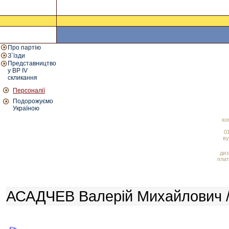
Про партію
З`їзди
Представництво
у ВР IV
скликання
Персоналії
Подорожуємо
Україною
ко
01
ву
диз
плат
АСАДЧЕВ Валерій Михайлович /