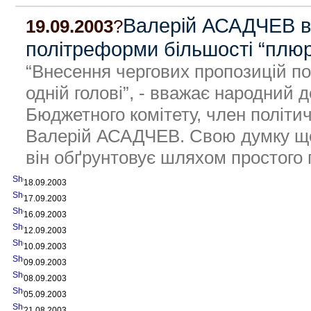
Валерій АСАДЧЕВ в
19.09.2003
?
політреформи більшості “плюр
“Внесення чергових пропозицій по
одній голові”, - вважає народний 
Бюджетного комітету, член політич
Валерій АСАДЧЕВ. Свою думку щодо
він обґрунтовує шляхом простого 
18.09.2003
17.09.2003
16.09.2003
12.09.2003
10.09.2003
09.09.2003
08.09.2003
05.09.2003
21.08.2003