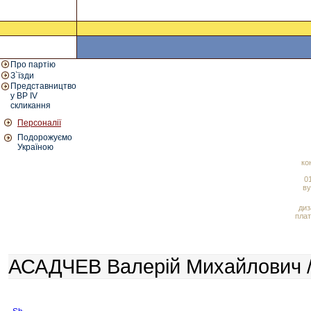
Про партію
З`їзди
Представництво
у ВР IV
скликання
Персоналії
Подорожуємо
Україною
ко
01
ву
диз
плат
АСАДЧЕВ Валерій Михайлович /