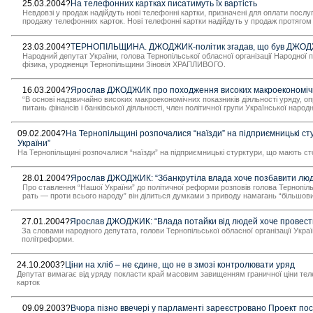
25.03.2004?
На телефонних картках писатимуть їх вартість
Невдовзі у продаж надійдуть нові телефонні картки, призначені для оплати посл
продажу телефонних карток. Нові телефонні картки надійдуть у продаж протягом о
23.03.2004?
ТЕРНОПІЛЬЩИНА. ДЖОДЖИК-політик згадав, що був ДЖО
Народний депутат України, голова Тернопільської обласної організації Народної 
фізика, уродженця Тернопільщини Зіновія ХРАПЛИВОГО.
16.03.2004?
Ярослав ДЖОДЖИК про походження високих макроекономічн
“В основі надзвичайно високих макроекономічних показників діяльності уряду, о
питань фінансів і банківської діяльності, член політичної групи Української 
09.02.2004?
На Тернопільщині розпочалися “наїзди” на підприємницькі ст
України”
На Тернопільщині розпочалися “наїзди” на підприємницькі стурктури, що мають ст
28.01.2004?
Ярослав ДЖОДЖИК: “Збанкрутіла влада хоче позбавити люде
Про ставлення “Нашої України” до політичної реформи розповів голова Тернопіль
рать — проти всього народу” він ділиться думками з приводу намагань “більшови
27.01.2004?
Ярослав ДЖОДЖИК: “Влада потайки від людей хоче провести
За словами народного депутата, голови Тернопільської обласної організації Укр
політреформи.
24.10.2003?
Ціни на хліб – не єдине, що не в змозі контролювати уряд
Депутат вимагає від уряду покласти край масовим завищенням граничної ціни те
карток
09.09.2003?
Вчора пізно ввечері у парламенті зареєстровано Проект пост