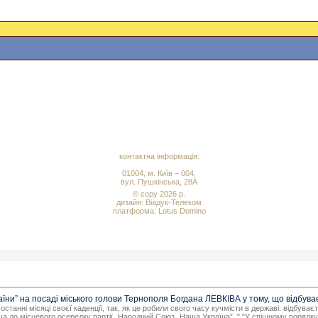
контактна інформація:
01004, м. Київ – 004,
вул. Пушкінська, 28А
© copy 2026 р.
дизайн:
Віадук-Телеком
платформа: Lotus Domino
ни” на посаді міського голови Тернополя Богдана ЛЕВКІВА у тому, що відбуває
станні місяці своєї каденції, так, як це робили свого часу кучмісти в державі: відбуває
 до місцевого осередку партії „Народний Союз „Наша Україна”. " "У спішному порядку