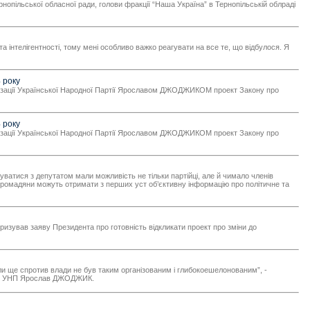
рнопільської обласної ради, голови фракції “Наша Україна” в Тернопільській облраді
та інтелігентності, тому мені особливо важко реагувати на все те, що відбулося. Я
 року
нізації Української Народної Партії Ярославом ДЖОДЖИКОМ проект Закону про
 року
нізації Української Народної Партії Ярославом ДЖОДЖИКОМ проект Закону про
уватися з депутатом мали можливість не тільки партійці, але й чимало членів
х громадяни можуть отримати з перших уст об’єктивну інформацію про політичне та
еризував заяву Президента про готовність відкликати проект про зміни до
ли ще спротив влади не був таким організованим і глибокоешелонованим”, -
зації УНП Ярослав ДЖОДЖИК.