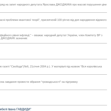
вав уряд на запит народного депутата Ярослава ДЖОДЖИКА про масові порушення ціни
асні проблеми квантової теорії”, присвяченій 100-річчю від дня народження відомого
ійного рівня інфляції,” – вважає народний депутат України, член Комітету ВР з
лав ДЖОДЖИК зазначив:
газеті “Свобода”(№6, 21січня 2004 р.). У матеріалі під назвою “Вся королівська
єва завдання провести зібрання “громадськості” на підтримку
агибелі Івана ГАВДИДИ”