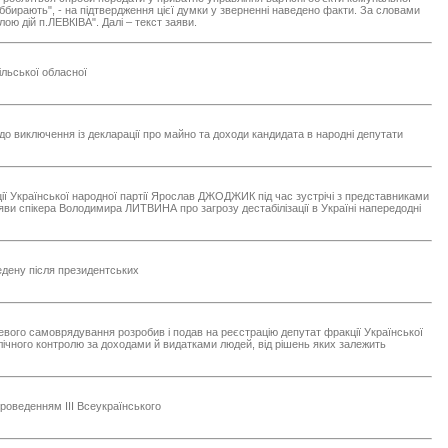
 оббирають", - на підтвердження цієї думки у зверненні наведено факти. За словами
ою дій п.ЛЕВКІВА". Далі – текст заяви.
льської обласної
 виключення із декларації про майно та доходи кандидата в народні депутати
ції Української народної партії Ярослав ДЖОДЖИК під час зустрічі з представниками
яви спікера Володимира ЛИТВИНА про загрозу дестабілізації в Україні напередодні
ведену після президентських
ісцевого самоврядування розробив і подав на реєстрацію депутат фракції Української
чного контролю за доходами й видатками людей, від рішень яких залежить
проведенням ІІІ Всеукраїнського