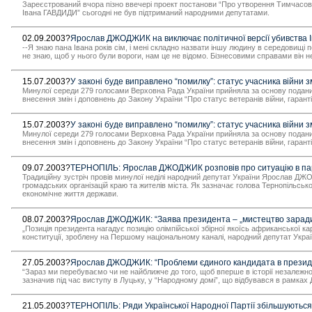
Зареєстрований вчора пізно ввечері проект постанови “Про утворення Тимчасової 
Івана ГАВДИДИ” сьогодні не був підтриманий народними депутатами.
02.09.2003?
Ярослав ДЖОДЖИК на виключає політичної версії убивства
--Я знаю пана Івана років сім, і мені складно назвати іншу людину в середовищі п
не знаю, щоб у нього були вороги, нам це не відомо. Бізнесовими справами він н
15.07.2003?
У законі буде виправлено “помилку”: статус учасника війни 
Минулої середи 279 голосами Верховна Рада України прийняла за основу подани
внесення змін і доповнень до Закону України “Про статус ветеранів війни, гарантії
15.07.2003?
У законі буде виправлено “помилку”: статус учасника війни 
Минулої середи 279 голосами Верховна Рада України прийняла за основу подани
внесення змін і доповнень до Закону України “Про статус ветеранів війни, гарантії
09.07.2003?
ТЕРНОПІЛЬ: Ярослав ДЖОДЖИК розповів про ситуацію в па
Традиційну зустріч провів минулої неділі народний депутат України Ярослав ДЖОД
громадських організацій краю та жителів міста. Як зазначає голова Тернопільськ
економічне життя держави.
08.07.2003?
Ярослав ДЖОДЖИК: “Заява президента – „мистецтво зарад
„Позиція президента нагадує позицію олімпійської збірної якоїсь африканської ка
конституції, зроблену на Першому національному каналі, народний депутат Укра
27.05.2003?
Ярослав ДЖОДЖИК: “Проблеми єдиного кандидата в президент
“Зараз ми перебуваємо чи не найближче до того, щоб вперше в історії незалежно
зазначив під час виступу в Луцьку, у “Народному домі”, що відбувався в рамка
21.05.2003?
ТЕРНОПІЛЬ: Ряди Української Народної Партії збільшуються