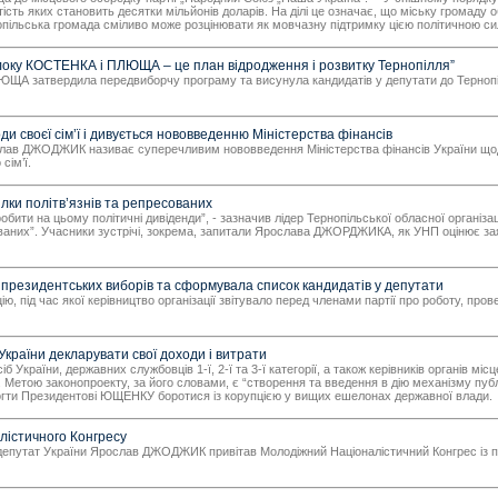
ртість яких становить десятки мільйонів доларів. На ділі це означає, що міську громаду
нопільська громада сміливо може розцінювати як мовчазну підтримку цією політичною сил
оку КОСТЕНКА і ПЛЮЩА – це план відродження і розвитку Тернопілля”
ЩА затвердила передвиборчу програму та висунула кандидатів у депутати до Тернопі
 своєї сім’ї і дивується нововведенню Міністерства фінансів
ослав ДЖОДЖИК називає суперечливим нововведення Міністерства фінансів України щодо
сім’ї.
ки політв’язнів та репресованих
ити на цьому політичні дивіденди”, - зазначив лідер Тернопільської обласної організа
есованих”. Учасники зустрічі, зокрема, запитали Ярослава ДЖОРДЖИКА, як УНП оцінює за
президентських виборів та сформувала список кандидатів у депутати
ю, під час якої керівництво організації звітувало перед членами партії про роботу, про
раїни декларувати свої доходи і витрати
 України, державних службовців 1-ї, 2-ї та 3-ї категорії, а також керівників органів м
ою законопроекту, за його словами, є “створення та введення в дію механізму публі
гти Президентові ЮЩЕНКУ боротися із корупцією у вищих ешелонах державної влади.
істичного Конгресу
ий депутат України Ярослав ДЖОДЖИК привітав Молодіжний Націоналістичний Конгрес із 