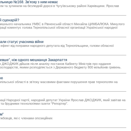
ільницю №168. Зв’язку з ним немає
 та зупинили на безлюдній дорозі в Чугуївському районі Харківщини. Ярослав
й сценарій?
– колишнього начальника УМВС в Рівненській області Михайла ЦИМБАЛЮКА. Минулого
ії коментує голова Тернопільської обласної організації Української народної
ли статус учасника війни
 ефект від поправки народного депутата від Тернопільщини, голови обласної
вше”, ніж одного мешканця Закарпаття
слав ДЖОДЖИК дійшов після аналізу постанов Кабінету Міністрів про надання
осподарстві, якими розподіляється з Державного бюджету 800 мільйонів гривень.
ою
опільської області в зв’язку масовими фактами порушення прав тернополян на
ізації Народної партії, народний депутат України Ярослав ДЖОДЖИК, який завітав на
 та брудними технологіями газети “Репортер”.
м”
бовців, які є членами опозиційних