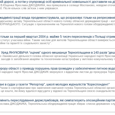
орозі, а потім у спупроводі осіб кримінальної зовнішньості доставили на д
ку В.Ющенка Ярослава ДЖОДЖИКА, яка прямувала в селище Моспаново, невідомі оточили
Після кількох слів зв’язок з ним увірвався.
міністрації влада продемонструвала, що розраховує тільки на репресивни
дарському активу Тернопільської області нового голову обласної держадміністрації 
 КУРНИЦЬКОГО. Ситуацію з призначенням на Тернопіллі нового голови облдержадміністрац
ки за перший квартал 2004 р. майже 5 тисяч переселенців з Польщі отрима
 статус учасника війни. Таким числом для жителів Тернопільщини області вимірюється
и та гарантії їх соціального захисту”.
ряд ЯНУКОВИЧА “оцінив” одного мешканця Тернопільщини в 140 разів “деше
 і банківської діяльності голова обласної організації Української народної партії Яро
 заходів із запобігання аваріям та техногенним катастрофам у житлово-комунальному г
у області з приводу порушень прав громадян у забезпеіченні питною вод
ької народної партії Ярослав ДЖОДЖИК звернувся з відкритим листом до прокурора Терн
 судах у газети “Репортер”, школі молодих журналістів “Кореспондент”
 Разом із сертифікатами про закінчення навчання голова Тернопільської обласної орган
о це кошти, які йому вдалося відсудити у відомої на Тернопільщині своєю скандальністю
ить переслідування держслужбовців, які симпатизують опозиційним партія
Ярослава ДЖОДЖИКА, Тернопільська облдержадміністрація збирає списки державних служ