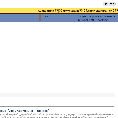
??|??
??|??
???
Аудіо архів
Фото архів
Архів документів
>>
Подорожуємо Україною -
40 міст і містечок >>
ться `дерибан міської власності`
ться відвертий „дерибан” міста", - про це йдеться у відкритому зверненні керівництва
 робляться спроби передати у приватне управління вартісні об’єкти комунальної