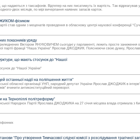
уг, що надаються з таксафонів. Відтепер на них писатимуть їх вартість. Так відреагу
дного-двох місяців, по мірі вичерпання наявних запасів карток.
ДЖИКОМ-фізиком
партії став одним з меценатів проведення в обласному центрі наукової конференції “Суч
их показників уряду
прилюднених Віктором ЯНУКОВИЧЕМ сьогодні у парламенті, лежить просте заниження офіц
народної партії фракції “Наша Україна” Ярослав ДЖОДЖИК. Пояснюючи свою думку, Ярос
урктури, що мають стосунок до “Нашої
осунок до “Нашої України”
й останньої надії на поліпшення життя”
ської обласної організації УНП, народний депутат України Ярослав ДЖОДЖИК в інтерв’ю 
ків” вчинити антиконституційний переворот.
 на Тернопіллі політреформу”
аїнської Народнох Партії Ярослава ДЖОДЖИКА на 27 січня місцева влада отримала з Ки
лефонних
анови “Про утворення Тимчасової слідчої комісії з розслідування трагічної з