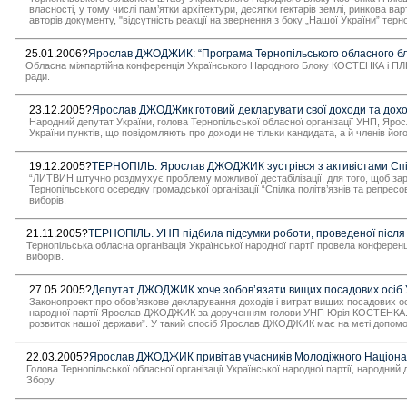
власності, у тому числі пам’ятки архітектури, десятки гектарів землі, ринкова ва
авторів документу, "відсутність реакції на звернення з боку „Нашої України” тер
25.01.2006?
Ярослав ДЖОДЖИК: “Програма Тернопільського обласного бл
Обласна міжпартійна конференція Українського Народного Блоку КОСТЕНКА і ПЛЮ
ради.
23.12.2005?
Ярослав ДЖОДЖик готовий декларувати свої доходи та доходи
Народний депутат України, голова Тернопільської обласної організації УНП, Яр
України пунктів, що повідомляють про доходи не тільки кандидата, а й членів його 
19.12.2005?
ТЕРНОПІЛЬ. Ярослав ДЖОДЖИК зустрівся з активістами Спіл
“ЛИТВИН штучно роздмухує проблему можливої дестабілізації, для того, щоб зароб
Тернопільського осередку громадської організації “Спілка політв’язнів та репр
виборів.
21.11.2005?
ТЕРНОПІЛЬ. УНП підбила підсумки роботи, проведеної після 
Тернопільська обласна організація Української народної партії провела конференці
виборів.
27.05.2005?
Депутат ДЖОДЖИК хоче зобов’язати вищих посадових осіб Ук
Законопроект про обов’язкове декларування доходів і витрат вищих посадових осіб
народної партії Ярослав ДЖОДЖИК за дорученням голови УНП Юрія КОСТЕНКА. Мет
розвиток нашої держави”. У такий спосіб Ярослав ДЖОДЖИК має на меті допомо
22.03.2005?
Ярослав ДЖОДЖИК привітав учасників Молодіжного Націонал
Голова Тернопільської обласної організації Української народної партії, народн
Збору.