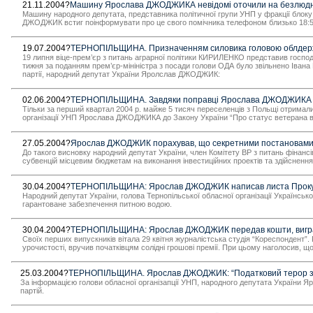
21.11.2004?
Машину Ярослава ДЖОДЖИКА невідомі оточили на безлюдній д
Машину народного депутата, представника політичної групи УНП у фракції бло
ДЖОДЖИК встиг поінформувати про це свого помічника телефоном близько 18:50. 
19.07.2004?
ТЕРНОПІЛЬЩИНА. Призначенням силовика головою облдержад
19 липня віце-прем’єр з питань аграрної політики КИРИЛЕНКО представив госпо
тижня за поданням прем’єр-мініністра з посади голови ОДА було звільнено Івана
партії, народний депутат України Яролслав ДЖОДЖИК:
02.06.2004?
ТЕРНОПІЛЬЩИНА. Завдяки поправці Ярослава ДЖОДЖИКА тіль
Тільки за перший квартал 2004 р. майже 5 тисяч переселенців з Польщі отримали
організації УНП Ярослава ДЖОДЖИКА до Закону України “Про статус ветерана війн
27.05.2004?
Ярослав ДЖОДЖИК порахував, що секретними постановами У
До такого висновку народний депутат України, член Комітету ВР з питань фінансів
субвенцій місцевим бюджетам на виконання інвестиційних проектів та здійснення
30.04.2004?
ТЕРНОПІЛЬЩИНА: Ярослав ДЖОДЖИК написав листа Прокурор
Народний депутат України, голова Тернопільської обласної організації Українс
гарантоване забезпечення питною водою.
30.04.2004?
ТЕРНОПІЛЬЩИНА: Ярослав ДЖОДЖИК передав кошти, виграні в
Своїх перших випускників вітала 29 квітня журналістська студія “Кореспондент”.
урочистості, вручив початківцям солідні грошові премії. При цьому наголосив, щ
25.03.2004?
ТЕРНОПІЛЬЩИНА. Ярослав ДЖОДЖИК: “Податковий терор змін
За інформацією голови обласної організапції УНП, народного депутата України 
партій.