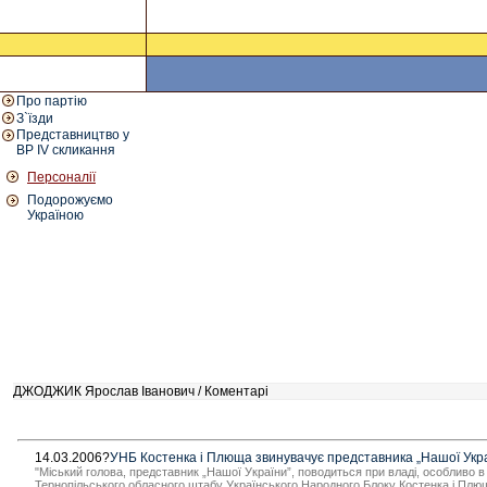
Про партію
З`їзди
Представництво у
ВР IV скликання
Персоналії
Подорожуємо
Україною
ДЖОДЖИК Ярослав Іванович / Коментарі
14.03.2006?
УНБ Костенка і Плюща звинувачує представника „Нашої Украї
"Міський голова, представник „Нашої України”, поводиться при владі, особливо в о
Тернопільського обласного штабу Українського Народного Блоку Костенка і Плюща