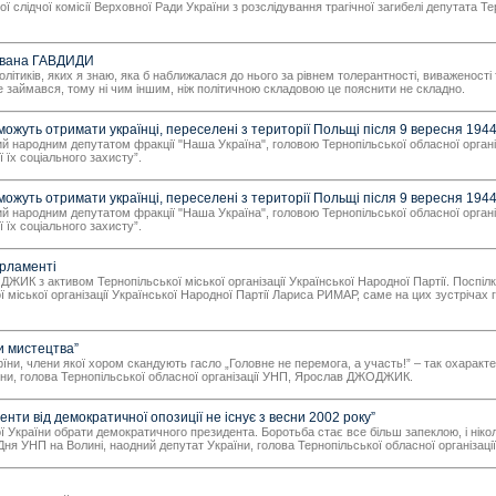
слідчої комісії Верховної Ради України з розслідування трагічної загибелі депутата Те
 Івана ГАВДИДИ
олітиків, яких я знаю, яка б наближалася до нього за рівнем толерантності, виваженості 
е займався, тому ні чим іншим, ніж політичною складовою це пояснити не складно.
зможуть отримати українці, переселені з території Польщі після 9 вересня 1944
й народним депутатом фракції "Наша Україна", головою Тернопільської обласної орга
 їх соціального захисту”.
зможуть отримати українці, переселені з території Польщі після 9 вересня 1944
й народним депутатом фракції "Наша Україна", головою Тернопільської обласної орга
 їх соціального захисту”.
рламенті
ЖИК з активом Тернопільської міської організації Української Народної Партії. Поспілк
ої міської організації Української Народної Партії Лариса РИМАР, саме на цих зустріча
и мистецтва”
рїни, члени якої хором скандують гасло „Головне не перемога, а участь!” – так охаракт
їни, голова Тернопільської обласної організації УНП, Ярослав ДЖОДЖИК.
и від демократичної опозиції не існує з весни 2002 року”
ї України обрати демократичного президента. Боротьба стає все більш запеклою, і ніко
х Дня УНП на Волині, наодний депутат України, голова Тернопільської обласної органі