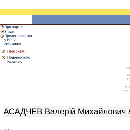
Про партію
З`їзди
Представництво
у ВР IV
скликання
Персоналії
Подорожуємо
Україною
ко
01
ву
диз
плат
АСАДЧЕВ Валерій Михайлович /