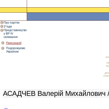
Про партію
З`їзди
Представництво
у ВР IV
скликання
Персоналії
Подорожуємо
Україною
ко
01
ву
диз
плат
АСАДЧЕВ Валерій Михайлович /